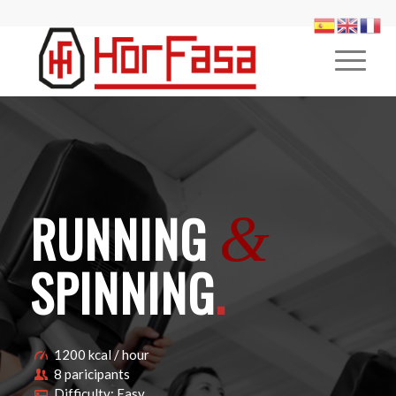
RUNNING
&
SPINNING
.
1200 kcal / hour
8 paricipants
Difficulty: Easy