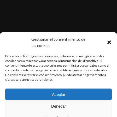
.
Gestionar el consentimiento de
las cookies
Para ofrecer las mejores experiencias, utilizamos tecnologías como las
cookies para almacenar y/o acceder a la información del dispositivo. El
consentimiento de estas tecnologías nos permitirá procesar datos como el
ÚLTIMAS NOTICIAS
comportamiento de navegación o las identificaciones únicas en este sitio.
No consentir o retirar el consentimiento, puede afectar negativamente a
ciertas características y funciones.
Renovación ISO 9001
Horfasa ofrece soluciones a sus clientes
Aceptar
Denegar