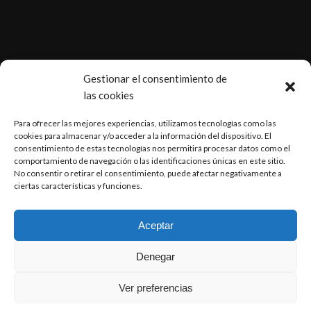
.
Gestionar el consentimiento de
las cookies
Para ofrecer las mejores experiencias, utilizamos tecnologías como las
cookies para almacenar y/o acceder a la información del dispositivo. El
consentimiento de estas tecnologías nos permitirá procesar datos como el
ÚLTIMAS NOTICIAS
comportamiento de navegación o las identificaciones únicas en este sitio.
No consentir o retirar el consentimiento, puede afectar negativamente a
ciertas características y funciones.
Renovación ISO 9001
Horfasa ofrece soluciones a sus clientes
Aceptar
Denegar
Ver preferencias
HORFASA © Copyright |
Desarrollado por SEO & Resultados