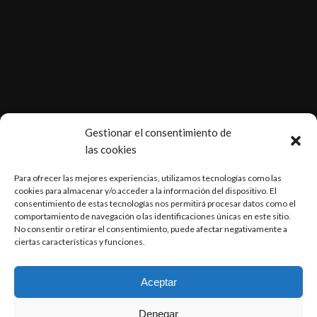
.
Gestionar el consentimiento de
las cookies
Para ofrecer las mejores experiencias, utilizamos tecnologías como las
cookies para almacenar y/o acceder a la información del dispositivo. El
consentimiento de estas tecnologías nos permitirá procesar datos como el
ÚLTIMAS NOTICIAS
comportamiento de navegación o las identificaciones únicas en este sitio.
No consentir o retirar el consentimiento, puede afectar negativamente a
ciertas características y funciones.
Renovación ISO 9001
Horfasa ofrece soluciones a sus clientes
Aceptar
Denegar